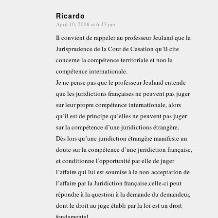
Ricardo
April 10, 2008 at 6:43 pm
says:
Il convient de rappeler au professeur Jeuland que la
Jurisprudence de la Cour de Casation qu’il cite
concerne la compétence territoriale et non la
compétence internationale.
Je ne pense pas que le professeur Jeuland entende
que les juridictions françaises ne peuvent pas juger
sur leur propre compétence internationale, alors
qu’il est de principe qu’elles ne peuvent pas juger
sur la compétence d’une juridictions étrangère.
Dès lors qu’une juridiction étrangère manifeste un
doute sur la compétence d’une juridiction française,
et conditionne l’opportunité par elle de juger
l’affaire qui lui est soumise à la non-acceptation de
l’affaire par la Juridiction française,celle-ci peut
répondre à la question à la demande du demandeur,
dont le droit au juge établi par la loi est un droit
fondamental.