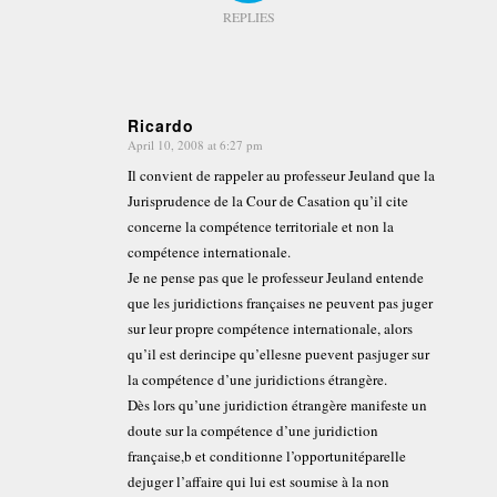
REPLIES
Ricardo
April 10, 2008 at 6:27 pm
says:
Il convient de rappeler au professeur Jeuland que la
Jurisprudence de la Cour de Casation qu’il cite
concerne la compétence territoriale et non la
compétence internationale.
Je ne pense pas que le professeur Jeuland entende
que les juridictions françaises ne peuvent pas juger
sur leur propre compétence internationale, alors
qu’il est derincipe qu’ellesne puevent pasjuger sur
la compétence d’une juridictions étrangère.
Dès lors qu’une juridiction étrangère manifeste un
doute sur la compétence d’une juridiction
française,b et conditionne l’opportunitéparelle
dejuger l’affaire qui lui est soumise à la non