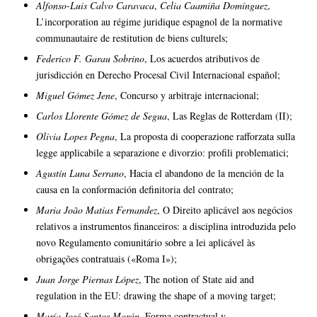
Alfonso-Luis Calvo Caravaca
,
Celia Caamiña Domínguez
,
L’incorporation au régime juridique espagnol de la normative
communautaire de restitution de biens culturels;
Federico F. Garau Sobrino
, Los acuerdos atributivos de
jurisdicción en Derecho Procesal Civil Internacional español;
Miguel Gómez Jene
, Concurso y arbitraje internacional;
Carlos Llorente Gómez de Segua
, Las Reglas de Rotterdam (II);
Olivia Lopes Pegna
, La proposta di cooperazione rafforzata sulla
legge applicabile a separazione e divorzio: profili problematici;
Agustín Luna Serrano
, Hacia el abandono de la mención de la
causa en la conformación definitoria del contrato;
Maria João Matias Fernandez
, O Direito aplicável aos negócios
relativos a instrumentos financeiros: a disciplina introduzida pelo
novo Regulamento comunitário sobre a lei aplicável às
obrigações contratuais («Roma I»);
Juan Jorge Piernas López
, The notion of State aid and
regulation in the EU: drawing the shape of a moving target;
María José Santos Morón
, Forma contractual y