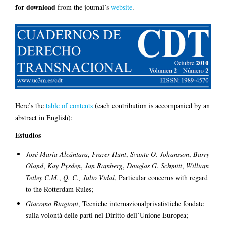
for download
from the journal’s
website
.
Here’s the
table of contents
(each contribution is accompanied by an
abstract in English):
Estudios
José María Alcántara
,
Frazer Hunt
,
Svante O. Johansson
,
Barry
Oland
,
Kay Pysden
,
Jan Ramberg
,
Douglas G. Schmitt
,
William
Tetley C.M.
,
Q. C., Julio Vidal
, Particular concerns with regard
to the Rotterdam Rules;
Giacomo Biagioni
, Tecniche internazionalprivatistiche fondate
sulla volontà delle parti nel Diritto dell’Unione Europea;