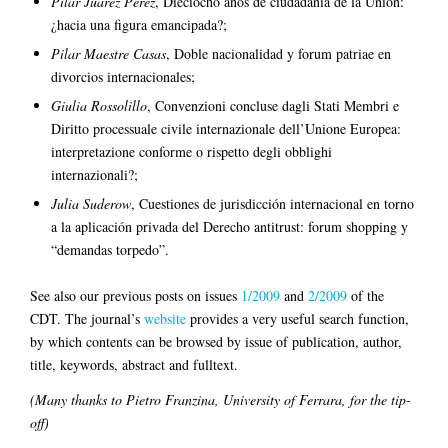
Pilar Juárez Pérez
, Dieciocho años de ciudadanía de la Unión:
¿hacia una figura emancipada?;
Pilar Maestre Casas
, Doble nacionalidad y forum patriae en
divorcios internacionales;
Giulia Rossolillo
, Convenzioni concluse dagli Stati Membri e
Diritto processuale civile internazionale dell’Unione Europea:
interpretazione conforme o rispetto degli obblighi
internazionali?;
Julia Suderow
, Cuestiones de jurisdicción internacional en torno
a la aplicación privada del Derecho antitrust: forum shopping y
“demandas torpedo”.
See also our previous posts on issues
1/2009
and
2/2009
of the
CDT. The journal’s
website
provides a very useful search function,
by which contents can be browsed by issue of publication, author,
title, keywords, abstract and fulltext.
(M
any thanks to Pietro Franzina, University of Ferrara, for the tip-
off)