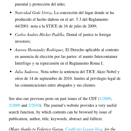
parental y protección del niño;
Natividad Goñi Urriza
, La concreción del lugar donde se ha
producido el hecho dañoso en el art. 5.3 del Reglamento
44/2001: nota a la STJCE de 16 de julio de 2009;
Carlos Andrés Hécker Padilla
, Denial of justice to foreign
investors;
Aurora Hernández Rodríguez
, El Derecho aplicable al contrato
en ausencia de elección por las partes: el asunto Intercontainer
Interfrigo y su repercusión en el Reglamento Roma I;
Julia Suderow
, Nota sobre la sentencia del TJCE Akzo Nobel y
otros de 14 de septiembre de 2010: límites al privilegio legal de
las comunicaciones entre abogados y sus clientes.
See also our previous posts on past issues of the CDT (
1/2009
,
2/2009
and
2/2010
). The journal’s website provides a very useful
search function, by which contents can be browsed by issue of
publication, author, title, keywords, abstract and fulltext.
(Many thanks to Federico Garau,
Conflictus Legum blog
, for the