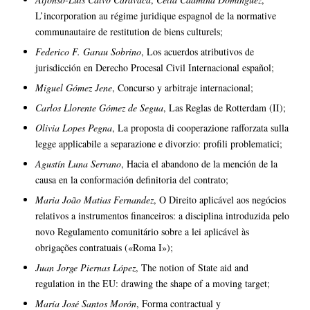
L’incorporation au régime juridique espagnol de la normative
communautaire de restitution de biens culturels;
Federico F. Garau Sobrino
, Los acuerdos atributivos de
jurisdicción en Derecho Procesal Civil Internacional español;
Miguel Gómez Jene
, Concurso y arbitraje internacional;
Carlos Llorente Gómez de Segua
, Las Reglas de Rotterdam (II);
Olivia Lopes Pegna
, La proposta di cooperazione rafforzata sulla
legge applicabile a separazione e divorzio: profili problematici;
Agustín Luna Serrano
, Hacia el abandono de la mención de la
causa en la conformación definitoria del contrato;
Maria João Matias Fernandez
, O Direito aplicável aos negócios
relativos a instrumentos financeiros: a disciplina introduzida pelo
novo Regulamento comunitário sobre a lei aplicável às
obrigações contratuais («Roma I»);
Juan Jorge Piernas López
, The notion of State aid and
regulation in the EU: drawing the shape of a moving target;
María José Santos Morón
, Forma contractual y