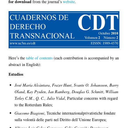
for download
from the journal’s
website
.
Here’s the
table of contents
(each contribution is accompanied by an
abstract in English):
Estudios
José María Alcántara
,
Frazer Hunt
,
Svante O. Johansson
,
Barry
Oland
,
Kay Pysden
,
Jan Ramberg
,
Douglas G. Schmitt
,
William
Tetley C.M.
,
Q. C., Julio Vidal
, Particular concerns with regard
to the Rotterdam Rules;
Giacomo Biagioni
, Tecniche internazionalprivatistiche fondate
sulla volontà delle parti nel Diritto dell’Unione Europea;
Alfonso-Luis Calvo Caravaca
,
Celia Caamiña Domínguez
,