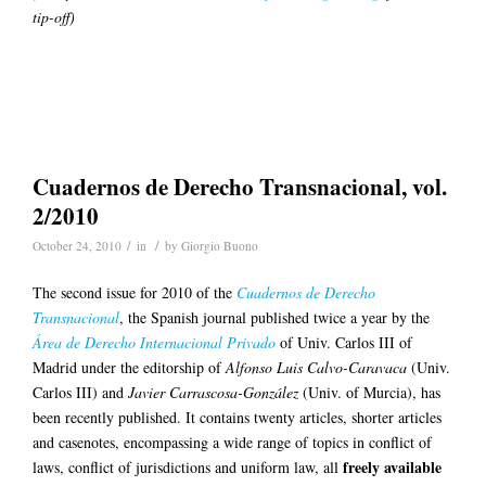
tip-off)
Cuadernos de Derecho Transnacional, vol.
2/2010
/
/
October 24, 2010
in
by
Giorgio Buono
The second issue for 2010 of the
Cuadernos de Derecho
Transnacional
, the Spanish journal published twice a year by the
Área de Derecho Internacional Privado
of Univ. Carlos III of
Madrid under the editorship of
Alfonso Luis Calvo-Caravaca
(Univ.
Carlos III)
and
Javier Carrascosa-González
(Univ. of Murcia), has
been
recently published. It contains twenty articles, shorter articles
and casenotes, encompassing a wide range of topics in conflict of
freely available
laws, conflict of jurisdictions and uniform law, all