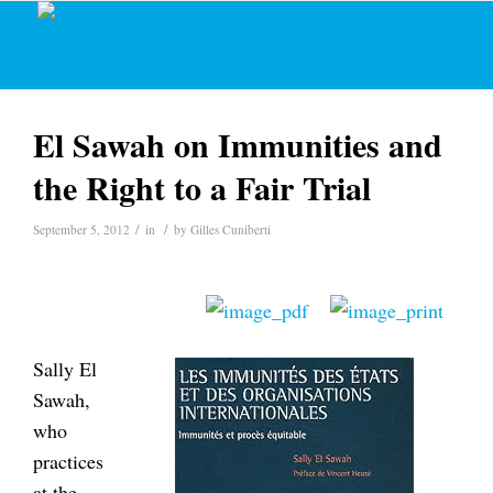
El Sawah on Immunities and
the Right to a Fair Trial
/
/
September 5, 2012
in
by
Gilles Cuniberti
Sally El
Sawah,
who
practices
at the